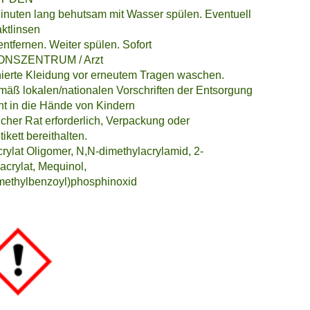
nuten lang behutsam mit Wasser spülen. Eventuell
ktlinsen
ntfernen. Weiter spülen. Sofort
ONSZENTRUM / Arzt
nierte Kleidung vor erneutem Tragen waschen.
emäß lokalen/nationalen Vorschriften der Entsorgung
cht in die Hände von Kindern
licher Rat erforderlich, Verpackung oder
kett bereithalten.
crylat Oligomer, N,N-dimethylacrylamid, 2-
crylat, Mequinol,
imethylbenzoyl)phosphinoxid