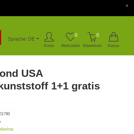
×
0
0
Sprache: DE
Konto
Merkzettel
Warenkorb
Kasse
Bond USA
kunststoff 1+1 gratis
01790
p
diashop