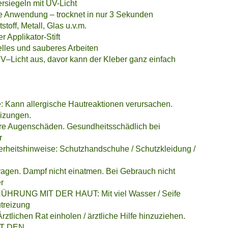
rsiegeln mit UV-Licht
 Anwendung – trocknet in nur 3 Sekunden
stoff, Metall, Glas u.v.m.
r Applikator-Stift
lles und sauberes Arbeiten
 UV–Licht aus, davor kann der Kleber ganz einfach
: Kann allergische Hautreaktionen verursachen.
eizungen.
re Augenschäden. Gesundheitsschädlich bei
r
erheitshinweise: Schutzhandschuhe / Schutzkleidung /
tragen. Dampf nicht einatmen. Bei Gebrauch nicht
er
RÜHRUNG MIT DER HAUT: Mit viel Wasser / Seife
treizung
rztlichen Rat einholen / ärztliche Hilfe hinzuziehen.
IT DEN