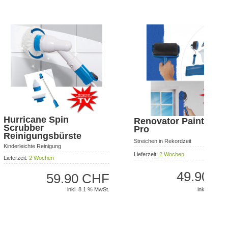
Hurricane Spin
Renovator Paint Run
Scrubber
Pro
Reinigungsbürste
Streichen in Rekordzeit
Kinderleichte Reinigung
Lieferzeit:
2 Wochen
Lieferzeit:
2 Wochen
49.90 C
59.90 CHF
inkl. 8.1 % 
inkl. 8.1 % MwSt.