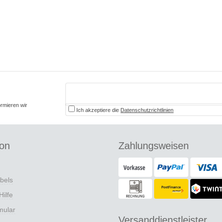
ormieren wir
Ich akzeptiere die
Datenschutzrichtlinien
ion
Zahlungsweisen
abels
Hilfe
mular
Versanddienstleister