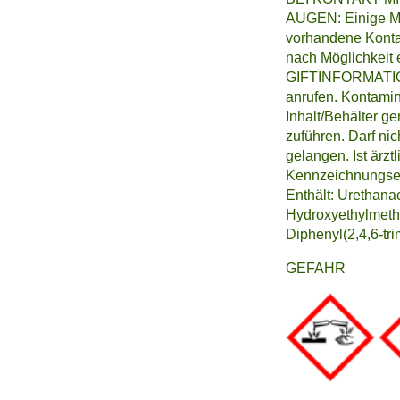
AUGEN: Einige Mi
vorhandene Konta
nach Möglichkeit e
GIFTINFORMATI
anrufen. Kontami
Inhalt/Behälter g
zuführen. Darf ni
gelangen. Ist ärzt
Kennzeichnungseti
Enthält: Urethana
Hydroxyethylmetha
Diphenyl(2,4,6-tr
GEFAHR