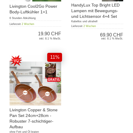
HandyLux Top Bright LED
Livington Cool2Go Power
Lampen mit Bewegungs-
Body-Luftkühler 1+1
und Lichtsensor 4+4 Set
6 Stunden Abkühlung
Kabellos und ultrahell
Lieferzeit
2 Wochen
Lieferzeit
2 Wochen
19.90 CHF
69.90 CHF
inkl. 8.1 % MwSt.
inkl. 8.1 % MwSt.
11%
Livington Copper & Stone
Pan Set 24cm+28cm -
Robuster 7-schichtiger-
Aufbau
ohne Fett und Öl braten