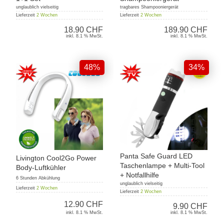
unglaublich vielseitig
tragbares Shampooniergerät
Lieferzeit
2 Wochen
Lieferzeit
2 Wochen
18.90 CHF
189.90 CHF
inkl. 8.1 % MwSt.
inkl. 8.1 % MwSt.
48%
34%
Panta Safe Guard LED
Livington Cool2Go Power
Taschenlampe + Multi-Tool
Body-Luftkühler
+ Notfallhilfe
6 Stunden Abkühlung
unglaublich vielseitig
Lieferzeit
2 Wochen
Lieferzeit
2 Wochen
12.90 CHF
9.90 CHF
inkl. 8.1 % MwSt.
inkl. 8.1 % MwSt.