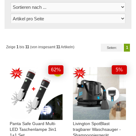
1
11
11
Zeige
bis
(von insgesamt
Artikeln)
1
Seiten:
62%
5%
Panta Safe Guard Multi-
Livington SpotBlast
LED Taschenlampe 3in1
tragbarer Waschsauger -
1+1 Set
Shampooniergerät