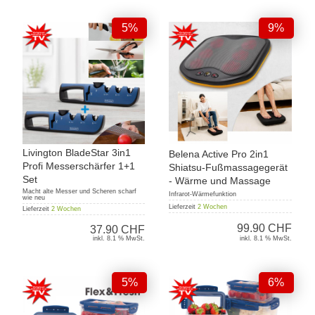
5%
9%
Livington BladeStar 3in1
Belena Active Pro 2in1
Profi Messerschärfer 1+1
Shiatsu-Fußmassagegerät
Set
- Wärme und Massage
Macht alte Messer und Scheren scharf
Infrarot-Wärmefunktion
wie neu
Lieferzeit
2 Wochen
Lieferzeit
2 Wochen
99.90 CHF
37.90 CHF
inkl. 8.1 % MwSt.
inkl. 8.1 % MwSt.
5%
6%