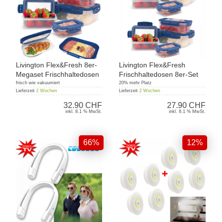
Livington Flex&Fresh 8er-
Livington Flex&Fresh
Megaset Frischhaltedosen
Frischhaltedosen 8er-Set
frisch wie vakuumiert
20% mehr Platz
Lieferzeit
2 Wochen
Lieferzeit
2 Wochen
32.90 CHF
27.90 CHF
inkl. 8.1 % MwSt.
inkl. 8.1 % MwSt.
66%
12%