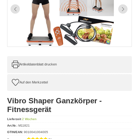
Artikeldatenblatt drucken
Vibro Shaper Ganzkörper -
Fitnessgerät
Lieferzeit
2 Wochen
Art.Nr.:
M11821
GTIN/EAN:
9010041004005