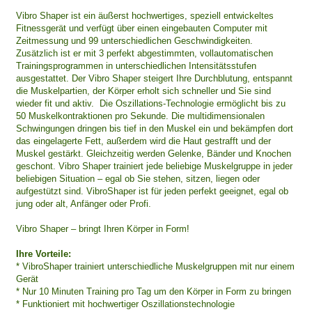
Vibro Shaper ist ein äußerst hochwertiges, speziell entwickeltes
Fitnessgerät und verfügt über einen eingebauten Computer mit
Zeitmessung und 99 unterschiedlichen Geschwindigkeiten.
Zusätzlich ist er mit 3 perfekt abgestimmten, vollautomatischen
Trainingsprogrammen in unterschiedlichen Intensitätsstufen
ausgestattet. Der Vibro Shaper steigert Ihre Durchblutung, entspannt
die Muskelpartien, der Körper erholt sich schneller und Sie sind
wieder fit und aktiv. Die Oszillations-Technologie ermöglicht bis zu
50 Muskelkontraktionen pro Sekunde. Die multidimensionalen
Schwingungen dringen bis tief in den Muskel ein und bekämpfen dort
das eingelagerte Fett, außerdem wird die Haut gestrafft und der
Muskel gestärkt. Gleichzeitig werden Gelenke, Bänder und Knochen
geschont. Vibro Shaper trainiert jede beliebige Muskelgruppe in jeder
beliebigen Situation – egal ob Sie stehen, sitzen, liegen oder
aufgestützt sind. VibroShaper ist für jeden perfekt geeignet, egal ob
jung oder alt, Anfänger oder Profi.
Vibro Shaper – bringt Ihren Körper in Form!
Ihre Vorteile:
* VibroShaper trainiert unterschiedliche Muskelgruppen mit nur einem
Gerät
* Nur 10 Minuten Training pro Tag um den Körper in Form zu bringen
* Funktioniert mit hochwertiger Oszillationstechnologie