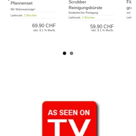
Scrubber
Flüs
Pfannenset
Reinigungsbürste
grati
Mit Wärmeanzeige!
Kinderleichte Reinigung
mit UV-
Lieferzeit:
2 Wochen
Lieferzeit:
2 Wochen
Lieferz
69.90 CHF
59.90 CHF
inkl. 8.1 % MwSt.
inkl. 8.1 % MwSt.