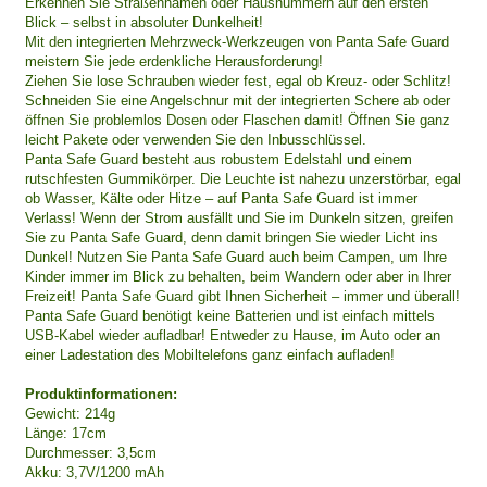
Erkennen Sie Straßennamen oder Hausnummern auf den ersten
Blick – selbst in absoluter Dunkelheit!
Mit den integrierten Mehrzweck-Werkzeugen von Panta Safe Guard
meistern Sie jede erdenkliche Herausforderung!
Ziehen Sie lose Schrauben wieder fest, egal ob Kreuz- oder Schlitz!
Schneiden Sie eine Angelschnur mit der integrierten Schere ab oder
öffnen Sie problemlos Dosen oder Flaschen damit! Öffnen Sie ganz
leicht Pakete oder verwenden Sie den Inbusschlüssel.
Panta Safe Guard besteht aus robustem Edelstahl und einem
rutschfesten Gummikörper. Die Leuchte ist nahezu unzerstörbar, egal
ob Wasser, Kälte oder Hitze – auf Panta Safe Guard ist immer
Verlass! Wenn der Strom ausfällt und Sie im Dunkeln sitzen, greifen
Sie zu Panta Safe Guard, denn damit bringen Sie wieder Licht ins
Dunkel! Nutzen Sie Panta Safe Guard auch beim Campen, um Ihre
Kinder immer im Blick zu behalten, beim Wandern oder aber in Ihrer
Freizeit! Panta Safe Guard gibt Ihnen Sicherheit – immer und überall!
Panta Safe Guard benötigt keine Batterien und ist einfach mittels
USB-Kabel wieder aufladbar! Entweder zu Hause, im Auto oder an
einer Ladestation des Mobiltelefons ganz einfach aufladen!
Produktinformationen:
Gewicht: 214g
Länge: 17cm
Durchmesser: 3,5cm
Akku: 3,7V/1200 mAh