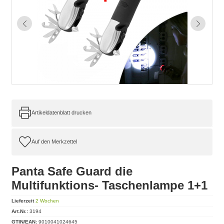
Artikeldatenblatt drucken
Panta Safe Guard die
Multifunktions- Taschenlampe 1+1
Lieferzeit
2 Wochen
Art.Nr.:
3194
GTIN/EAN:
9010041024645