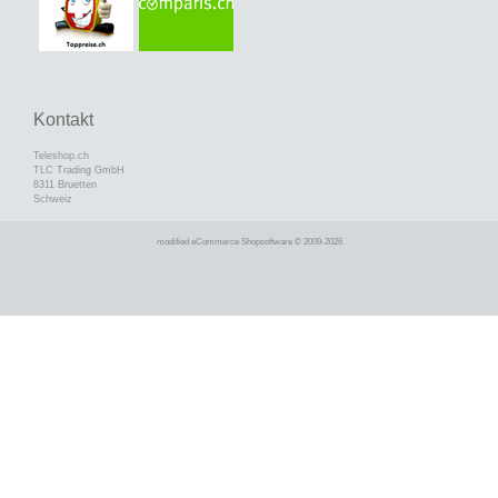
Kontakt
Teleshop.ch
TLC Trading GmbH
8311 Bruetten
Schweiz
mod
ified eCommerce Shopsoftware © 2009-2026