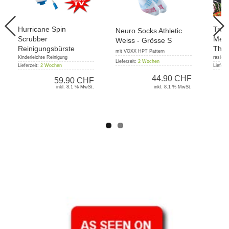
Hurricane Spin
Trus
Neuro Socks Athletic
Scrubber
Mess
Weiss - Grösse S
Reinigungsbürste
The
mit VOXX HPT Pattern
Kinderleichte Reinigung
rasierm
Lieferzeit:
2 Wochen
Lieferzeit:
2 Wochen
Lieferz
44.90 CHF
59.90 CHF
inkl. 8.1 % MwSt.
inkl. 8.1 % MwSt.