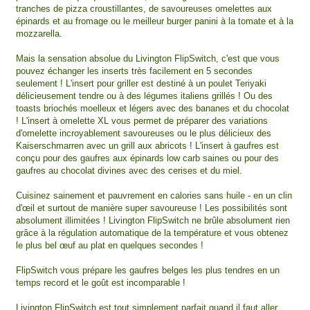
tranches de pizza croustillantes, de savoureuses omelettes aux
épinards et au fromage ou le meilleur burger panini à la tomate et à la
mozzarella.
Mais la sensation absolue du Livington FlipSwitch, c'est que vous
pouvez échanger les inserts très facilement en 5 secondes
seulement ! L'insert pour griller est destiné à un poulet Teriyaki
délicieusement tendre ou à des légumes italiens grillés ! Ou des
toasts briochés moelleux et légers avec des bananes et du chocolat
! L'insert à omelette XL vous permet de préparer des variations
d'omelette incroyablement savoureuses ou le plus délicieux des
Kaiserschmarren avec un grill aux abricots ! L'insert à gaufres est
conçu pour des gaufres aux épinards low carb saines ou pour des
gaufres au chocolat divines avec des cerises et du miel.
Cuisinez sainement et pauvrement en calories sans huile - en un clin
d'œil et surtout de manière super savoureuse ! Les possibilités sont
absolument illimitées ! Livington FlipSwitch ne brûle absolument rien
grâce à la régulation automatique de la température et vous obtenez
le plus bel œuf au plat en quelques secondes !
FlipSwitch vous prépare les gaufres belges les plus tendres en un
temps record et le goût est incomparable !
Livington FlipSwitch est tout simplement parfait quand il faut aller