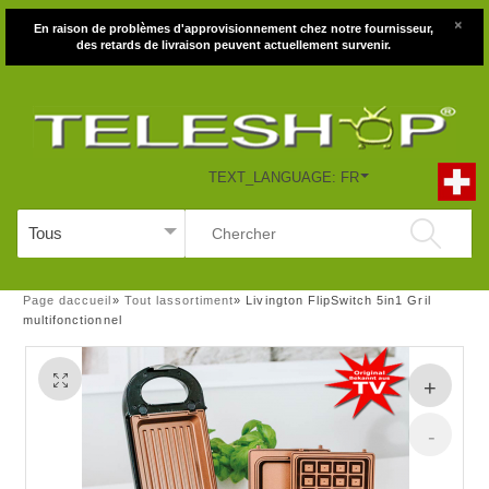
×
En raison de problèmes d'approvisionnement chez notre fournisseur,
des retards de livraison peuvent actuellement survenir.
TEXT_LANGUAGE: FR
Page daccueil
»
Tout lassortiment
»
Livington FlipSwitch 5in1 Gril
multifonctionnel