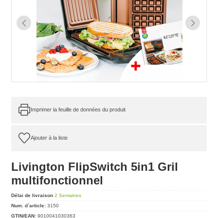
Imprimer la feuille de données du produit
Livington FlipSwitch 5in1 Gril
multifonctionnel
Délai de livraison
2 Semaines
Num. d`article:
3150
GTIN/EAN:
9010041030363