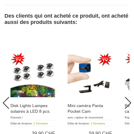
Des clients qui ont acheté ce produit, ont acheté
aussi des produits suivants:
Disk Lights Lampes
Mini caméra Panta
Pedi
solaires à LED 8 pcs.
Pocket Cam
callo
Puissant !
avec capteur de mouvement
Rapide 
Délai de livraison:
2 Semaines
Délai de livraison:
2 Semaines
Délai d
39.90 CHF
59.90 CHF