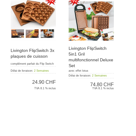
Livington FlipSwitch
Livington FlipSwitch 3x
5in1 Gril
plaques de cuisson
multifonctionnel Deluxe
complément parfait du Flip Switch
Set
avec effet lotus
Délai de livraison:
2 Semaines
Délai de livraison:
2 Semaines
24.90 CHF
74.80 CHF
TVA 8.1 % inclus
TVA 8.1 % inclus