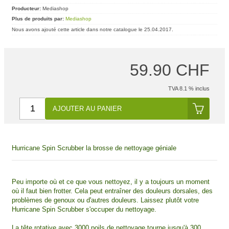
Producteur:
Mediashop
Plus de produits par:
Mediashop
Nous avons ajouté cette article dans notre catalogue le 25.04.2017.
59.90 CHF
TVA 8.1 % inclus
AJOUTER AU PANIER
Hurricane Spin Scrubber la brosse de nettoyage géniale
Peu importe où et ce que vous nettoyez, il y a toujours un moment
où il faut bien frotter. Cela peut entraîner des douleurs dorsales, des
problèmes de genoux ou d'autres douleurs. Laissez plutôt votre
Hurricane Spin Scrubber s'occuper du nettoyage.
La tête rotative avec 3000 poils de nettoyage tourne jusqu'à 300