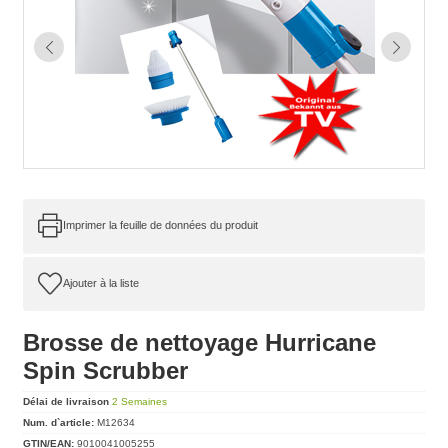
Imprimer la feuille de données du produit
Brosse de nettoyage Hurricane
Spin Scrubber
Délai de livraison
2 Semaines
Num. d`article:
M12634
GTIN/EAN:
9010041005255