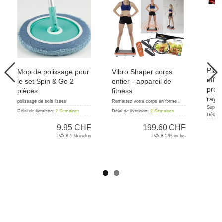
Plat
Mop de polissage pour
Vibro Shaper corps
effa
le set Spin & Go 2
entier - appareil de
prof
pièces
fitness
rayu
polissage de sols lisses
Remettez votre corps en forme !
Suppres
Délai de livraison:
2 Semaines
Délai de livraison:
2 Semaines
Délai d
9.95 CHF
199.60 CHF
TVA 8.1 % inclus
TVA 8.1 % inclus