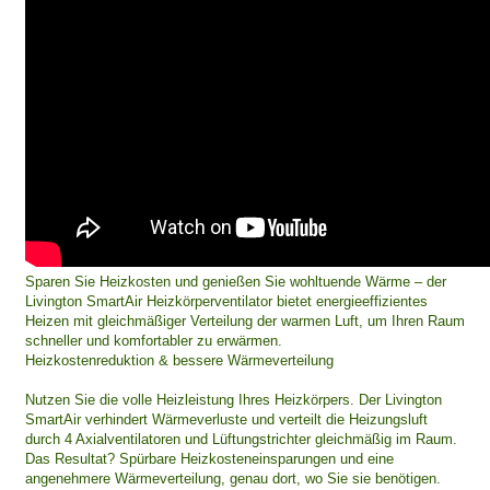
Sparen Sie Heizkosten und genießen Sie wohltuende Wärme – der
Livington SmartAir Heizkörperventilator bietet energieeffizientes
Heizen mit gleichmäßiger Verteilung der warmen Luft, um Ihren Raum
schneller und komfortabler zu erwärmen.
Heizkostenreduktion & bessere Wärmeverteilung
Nutzen Sie die volle Heizleistung Ihres Heizkörpers. Der Livington
SmartAir verhindert Wärmeverluste und verteilt die Heizungsluft
durch 4 Axialventilatoren und Lüftungstrichter gleichmäßig im Raum.
Das Resultat? Spürbare Heizkosteneinsparungen und eine
angenehmere Wärmeverteilung, genau dort, wo Sie sie benötigen.