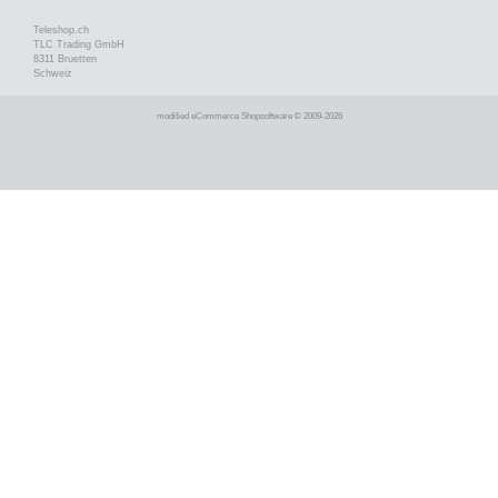
Teleshop.ch
TLC Trading GmbH
8311 Bruetten
Schweiz
mod
ified eCommerce Shopsoftware © 2009-2026