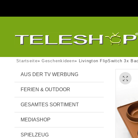
Startseite
»
Geschenkideen
»
Livington FlipSwitch 3x Ba
AUS DER TV WERBUNG
FERIEN & OUTDOOR
GESAMTES SORTIMENT
MEDIASHOP
SPIELZEUG