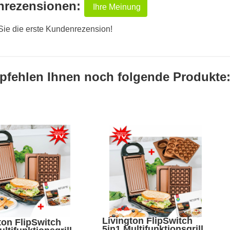
nrezensionen:
Ihre Meinung
Sie die erste Kundenrezension!
pfehlen Ihnen noch folgende Produkte
Livington FlipSwitch
ton FlipSwitch
5in1 Multifunktionsgrill