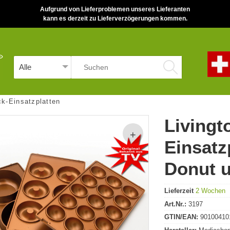
Aufgrund von Lieferproblemen unseres Lieferanten
kann es derzeit zu Lieferverzögerungen kommen.
ck-Einsatzplatten
Livingt
Einsatz
Donut u
Lieferzeit
2 Wochen
Art.Nr.:
3197
GTIN/EAN:
90100410