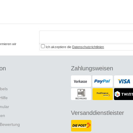
ormieren wir
Ich akzeptiere die
Datenschutzrichtlinien
ion
Zahlungsweisen
abels
Hilfe
mular
Versanddienstleister
ken
 Bewertung