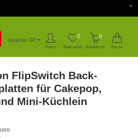
×
0
0
Sprache: DE
Konto
Merkzettel
Warenkorb
Kasse
on FlipSwitch Back-
platten für Cakepop,
nd Mini-Küchlein
18835