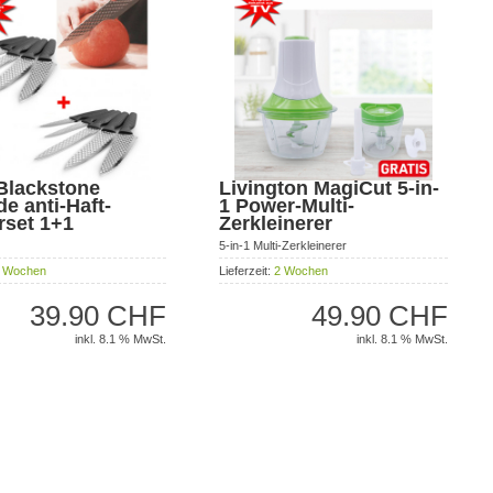
Blackstone
Livington MagiCut 5-in-
de anti-Haft-
1 Power-Multi-
rset 1+1
Zerkleinerer
5-in-1 Multi-Zerkleinerer
 Wochen
Lieferzeit:
2 Wochen
39.90 CHF
49.90 CHF
inkl. 8.1 % MwSt.
inkl. 8.1 % MwSt.