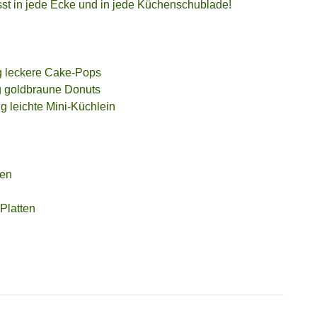
sst in jede Ecke und in jede Küchenschublade!
ig leckere Cake-Pops
ig goldbraune Donuts
g leichte Mini-Küchlein
ten
-Platten