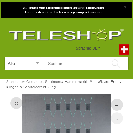
×
Aufgrund von Lieferproblemen unseres Lieferanten
kann es derzeit zu Lieferverzögerungen kommen.
Sprache: DE
Startseite
»
Gesamtes Sortiment
»
Hammersmith MultiWizard Ersatz-
Klingen & Schneiderset 20tlg.