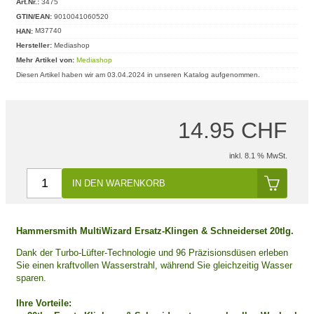
Art.Nr.:
3475
GTIN/EAN:
9010041060520
HAN:
M37740
Hersteller:
Mediashop
Mehr Artikel von:
Mediashop
Diesen Artikel haben wir am 03.04.2024 in unseren Katalog aufgenommen.
14.95 CHF
inkl. 8.1 % MwSt.
IN DEN WARENKORB
Hammersmith MultiWizard Ersatz-Klingen & Schneiderset 20tlg.
Dank der Turbo-Lüfter-Technologie und 96 Präzisionsdüsen erleben
Sie einen kraftvollen Wasserstrahl, während Sie gleichzeitig Wasser
sparen.
Ihre Vorteile: