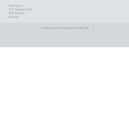
Teleshop.ch
TLC Trading GmbH
8311 Bruetten
Schweiz
mod
ified eCommerce Shopsoftware © 2009-2026