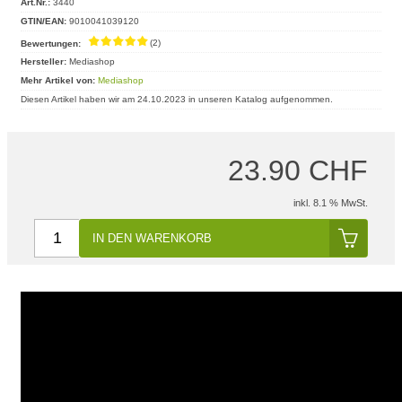
Art.Nr.:
3440
GTIN/EAN:
9010041039120
Bewertungen:
(2)
Hersteller:
Mediashop
Mehr Artikel von:
Mediashop
Diesen Artikel haben wir am 24.10.2023 in unseren Katalog aufgenommen.
23.90 CHF
inkl. 8.1 % MwSt.
IN DEN WARENKORB