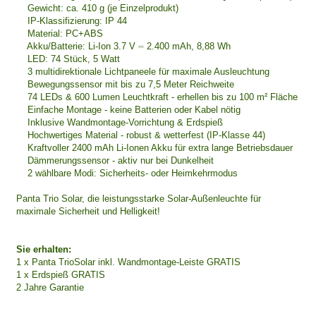
Gewicht: ca. 410 g (je Einzelprodukt)
IP-Klassifizierung: IP 44
Material: PC+ABS
Akku/Batterie: Li-Ion 3.7 V ⎓ 2.400 mAh, 8,88 Wh
LED: 74 Stück, 5 Watt
3 multidirektionale Lichtpaneele für maximale Ausleuchtung
Bewegungssensor mit bis zu 7,5 Meter Reichweite
74 LEDs & 600 Lumen Leuchtkraft - erhellen bis zu 100 m² Fläche
Einfache Montage - keine Batterien oder Kabel nötig
Inklusive Wandmontage-Vorrichtung & Erdspieß
Hochwertiges Material - robust & wetterfest (IP-Klasse 44)
Kraftvoller 2400 mAh Li-Ionen Akku für extra lange Betriebsdauer
Dämmerungssensor - aktiv nur bei Dunkelheit
2 wählbare Modi: Sicherheits- oder Heimkehrmodus
Panta Trio Solar, die leistungsstarke Solar-Außenleuchte für
maximale Sicherheit und Helligkeit!
Sie erhalten:
1 x Panta TrioSolar inkl. Wandmontage-Leiste GRATIS
1 x Erdspieß GRATIS
2 Jahre Garantie