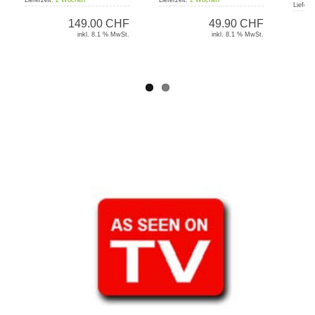
Lieferz
149.00 CHF
49.90 CHF
inkl. 8.1 % MwSt.
inkl. 8.1 % MwSt.