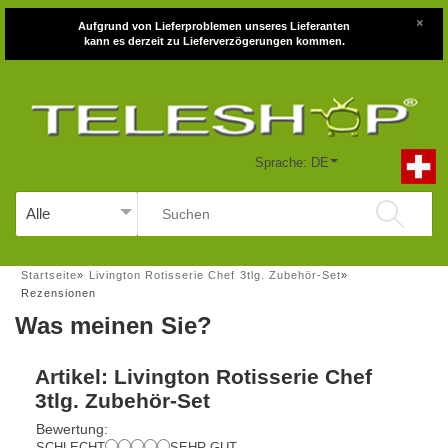
×
Aufgrund von Lieferproblemen unseres Lieferanten
kann es derzeit zu Lieferverzögerungen kommen.
Sprache: DE
Startseite
»
Livington Rotisserie Chef 3tlg. Zubehör-Set
»
Rezensionen
Was meinen Sie?
Artikel: Livington Rotisserie Chef
3tlg. Zubehör-Set
Bewertung:
SCHLECHT
SEHR GUT