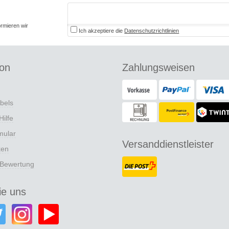
ormieren wir
Ich akzeptiere die
Datenschutzrichtlinien
ion
Zahlungsweisen
abels
Hilfe
mular
Versanddienstleister
ken
 Bewertung
ie uns