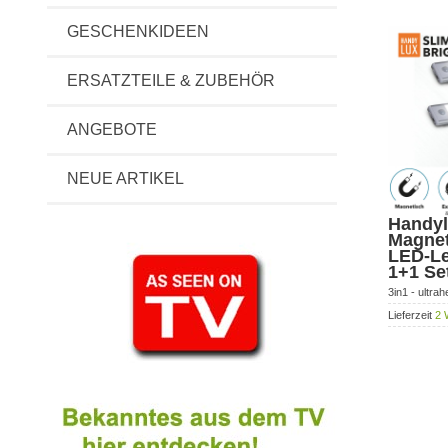
GESCHENKIDEEN
ERSATZTEILE & ZUBEHÖR
ANGEBOTE
NEUE ARTIKEL
Handyl
Magnet
LED-Le
1+1 Se
3in1 - ultrah
Lieferzeit
2 