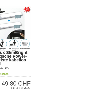
ux SlimBright
ische Power-
iste kabellos
t
elle LED
Wochen
49.80 CHF
inkl. 8.1 % MwSt.