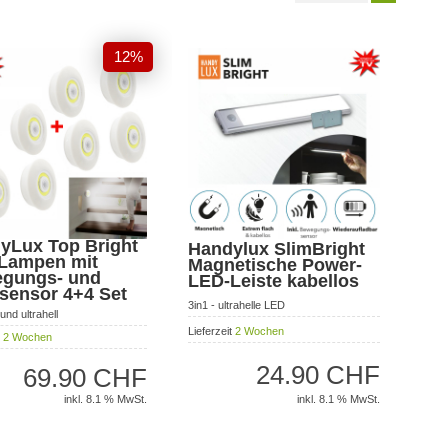
12%
yLux Top Bright
Handylux SlimBright
Lampen mit
Magnetische Power-
gungs- und
LED-Leiste kabellos
tsensor 4+4 Set
3in1 - ultrahelle LED
und ultrahell
Lieferzeit
2 Wochen
t
2 Wochen
24.90 CHF
69.90 CHF
inkl. 8.1 % MwSt.
inkl. 8.1 % MwSt.