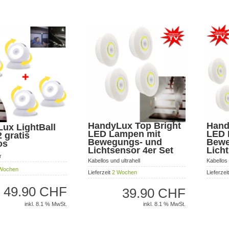
HandyLux Top Bright
Hand
ux LightBall
LED Lampen mit
LED 
 gratis
Bewegungs- und
Bewe
os
Lichtsensor 4er Set
Lich
r
Kabellos und ultrahell
Kabellos 
Wochen
Lieferzeit
2 Wochen
Lieferzei
49.90 CHF
39.90 CHF
inkl. 8.1 % MwSt.
inkl. 8.1 % MwSt.