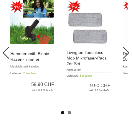
Livington Touchless
Hammersmith Bionic
Drea
Mop Mikrofaser-Pads
Rasen-Trimmer
10in
2er Set
Ultraleicht und kabellos
Komfort
Klettsystem
Lieferzeit:
2 Wochen
Lieferz
Lieferzeit:
2 Wochen
59.90 CHF
19.90 CHF
inkl. 8.1 % MwSt.
inkl. 8.1 % MwSt.