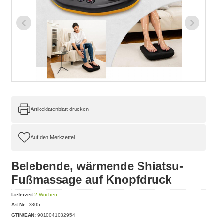
Artikeldatenblatt drucken
Belebende, wärmende Shiatsu-
Fußmassage auf Knopfdruck
Lieferzeit
2 Wochen
Art.Nr.:
3305
GTIN/EAN:
9010041032954