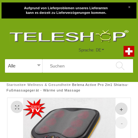
×
Aufgrund von Lieferproblemen unseres Lieferanten
kann es derzeit zu Lieferverzögerungen kommen.
Sprache: DE
Startseite
»
Wellness & Gesundheit
»
Belena Active Pro 2in1 Shiatsu-
Fußmassagegerät - Wärme und Massage