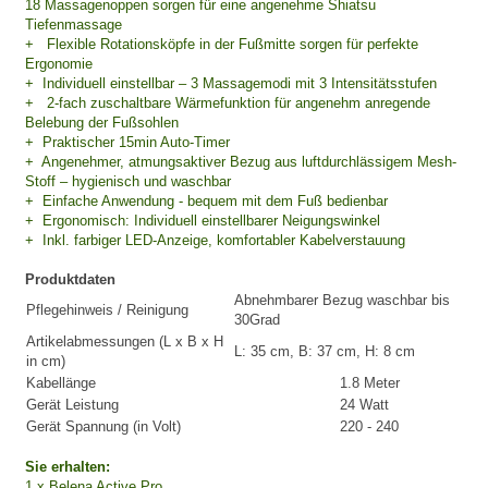
18 Massagenoppen sorgen für eine angenehme Shiatsu
Tiefenmassage
+ Flexible Rotationsköpfe in der Fußmitte sorgen für perfekte
Ergonomie
+ Individuell einstellbar – 3 Massagemodi mit 3 Intensitätsstufen
+ 2-fach zuschaltbare Wärmefunktion für angenehm anregende
Belebung der Fußsohlen
+ Praktischer 15min Auto-Timer
+ Angenehmer, atmungsaktiver Bezug aus luftdurchlässigem Mesh-
Stoff – hygienisch und waschbar
+ Einfache Anwendung - bequem mit dem Fuß bedienbar
+ Ergonomisch: Individuell einstellbarer Neigungswinkel
+ Inkl. farbiger LED-Anzeige, komfortabler Kabelverstauung
Produktdaten
Abnehmbarer Bezug waschbar bis
Pflegehinweis / Reinigung
30Grad
Artikelabmessungen (L x B x H
L: 35 cm, B: 37 cm, H: 8 cm
in cm)
Kabellänge
1.8 Meter
Gerät Leistung
24 Watt
Gerät Spannung (in Volt)
220 - 240
Sie erhalten:
1 x Belena Active Pro