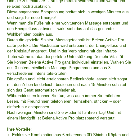
Und die zuschaltbare -2-stufige Infrarot-Wärmefunktion wärmt und
relaxed noch zusätzlich.
Diese angenehme Entspannung breitet sich in wenigen Minuten aus
und sorgt für neue Energie!
Wenn man die Füße mit einer wohltuenden Massage entspannt und
den Energiefluss aktiviert – wirkt sich das auf das gesamte
Wohlbefinden positiv aus.
Durch die gezielte Shiatsu-Massagetechnik ist Belena Active Pro
dafür perfekt. Die Muskulatur wird entspannt, der Energiefluss und
der Kreislauf angeregt. Und in der Verbindung mit der Infrarot-
Tiefenwärme ist das die perfekte Unterstützung für mehr Vitalität.
Sie können Belena Active Pro ganz individuell einstellen. Wählen Sie
aus 3 unterschiedlichen Massage-Programmen und aus 3
verschiedenen Intensitäts-Stufen.
Die großen und leicht erreichbaren Bedienknöpfe lassen sich sogar
mit den Zehen kinderleicht bedienen und nach 15 Minuten schaltet
sich das Gerät automatisch wieder ab.
Währenddessen können Sie tun, was auch immer Sie möchten.
Lesen, mit Freundinnen telefonieren, fernsehen, stricken – oder
einfach nur entspannen.
Nach wenigen Minuten sind Sie wieder fit für ihren Tag! Und mit
einem Handgriff ist Belena Active Pro platzsparend verstaut.
Ihre Vorteile:
+ Exklusive Kombination aus 6 rotierenden 3D Shiatsu Köpfen und