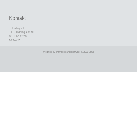
Kontakt
Teleshop.ch
TLC Trading GmbH
8311 Bruetten
Schweiz
mod
ified eCommerce Shopsoftware © 2009-2026