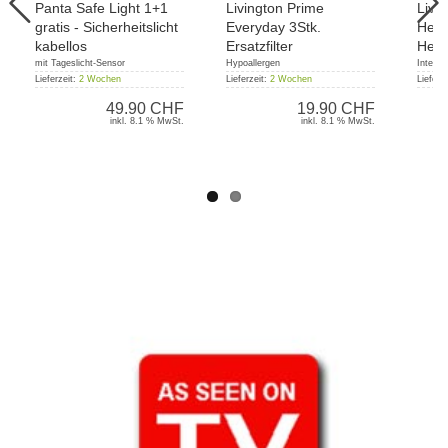
Panta Safe Light 1+1
Livington Prime
Livin
gratis - Sicherheitslicht
Everyday 3Stk.
Heate
kabellos
Ersatzfilter
Heiz
mit Tageslicht-Sensor
Hypoallergen
Integri
Lieferzeit:
2 Wochen
Lieferzeit:
2 Wochen
Lieferz
49.90 CHF
19.90 CHF
inkl. 8.1 % MwSt.
inkl. 8.1 % MwSt.