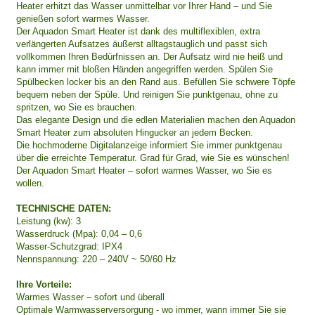
Heater erhitzt das Wasser unmittelbar vor Ihrer Hand – und Sie
genießen sofort warmes Wasser.
Der Aquadon Smart Heater ist dank des multiflexiblen, extra
verlängerten Aufsatzes äußerst alltagstauglich und passt sich
vollkommen Ihren Bedürfnissen an. Der Aufsatz wird nie heiß und
kann immer mit bloßen Händen angegriffen werden. Spülen Sie
Spülbecken locker bis an den Rand aus. Befüllen Sie schwere Töpfe
bequem neben der Spüle. Und reinigen Sie punktgenau, ohne zu
spritzen, wo Sie es brauchen.
Das elegante Design und die edlen Materialien machen den Aquadon
Smart Heater zum absoluten Hingucker an jedem Becken.
Die hochmoderne Digitalanzeige informiert Sie immer punktgenau
über die erreichte Temperatur. Grad für Grad, wie Sie es wünschen!
Der Aquadon Smart Heater – sofort warmes Wasser, wo Sie es
wollen.
TECHNISCHE DATEN:
Leistung (kw): 3
Wasserdruck (Mpa): 0,04 – 0,6
Wasser-Schutzgrad: IPX4
Nennspannung: 220 – 240V ~ 50/60 Hz
Ihre Vorteile:
Warmes Wasser – sofort und überall
Optimale Warmwasserversorgung - wo immer, wann immer Sie sie