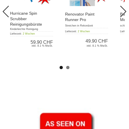
Hurricane Spin
Renovator Paint
Bava
Scrubber
Runner Pro
Mess
Reinigungsbürste
Streichen in Rekordzeit
schleift
Kinderleichte Reinigung
Lieferzeit:
2 Wochen
Lieferz
Lieferzeit:
2 Wochen
49.90 CHF
59.90 CHF
inkl. 8.1 % MwSt.
inkl. 8.1 % MwSt.