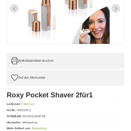
Artikeldatenblatt drucken
Roxy Pocket Shaver 2für1
Lieferzeit
2 Wochen
Art.Nr.:
M16335-2
GTIN/EAN:
9010041009758
Hersteller:
Mediashop
Mehr Artikel von:
Mediashop