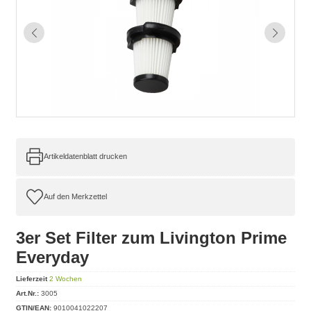
Artikeldatenblatt drucken
3er Set Filter zum Livington Prime
Everyday
Lieferzeit
2 Wochen
Art.Nr.:
3005
GTIN/EAN:
9010041022207