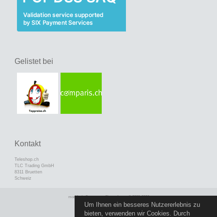
Gelistet bei
Kontakt
Teleshop.ch
TLC Trading GmbH
8311 Bruetten
Schweiz
mod
ified eCommerce Shopsoftware © 2009-2026
Um Ihnen ein besseres Nutzererlebnis zu
bieten, verwenden wir Cookies. Durch