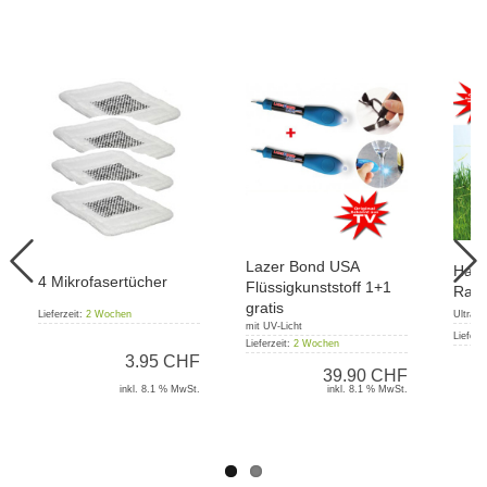
Lazer Bond USA
Hamm
4 Mikrofasertücher
Flüssigkunststoff 1+1
Rase
gratis
Ultrale
Lieferzeit:
2 Wochen
mit UV-Licht
Lieferz
Lieferzeit:
2 Wochen
3.95 CHF
39.90 CHF
inkl. 8.1 % MwSt.
inkl. 8.1 % MwSt.