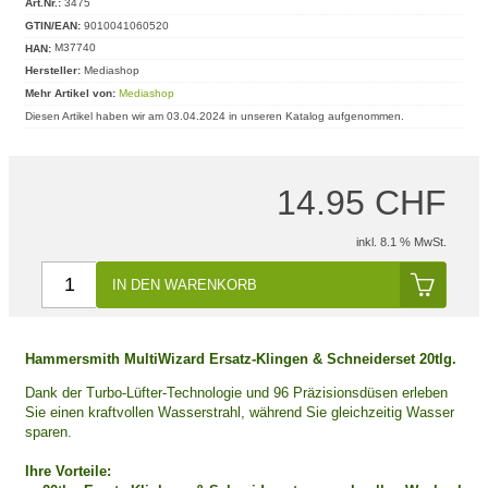
Art.Nr.:
3475
GTIN/EAN:
9010041060520
HAN:
M37740
Hersteller:
Mediashop
Mehr Artikel von:
Mediashop
Diesen Artikel haben wir am 03.04.2024 in unseren Katalog aufgenommen.
14.95 CHF
inkl. 8.1 % MwSt.
IN DEN WARENKORB
Hammersmith MultiWizard Ersatz-Klingen & Schneiderset 20tlg.
Dank der Turbo-Lüfter-Technologie und 96 Präzisionsdüsen erleben
Sie einen kraftvollen Wasserstrahl, während Sie gleichzeitig Wasser
sparen.
Ihre Vorteile: