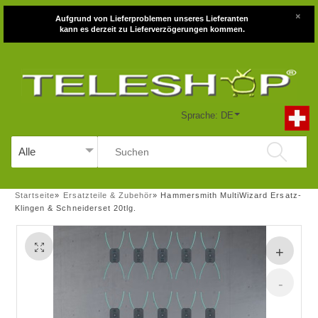
×
Aufgrund von Lieferproblemen unseres Lieferanten
kann es derzeit zu Lieferverzögerungen kommen.
Sprache: DE
Startseite
»
Ersatzteile & Zubehör
»
Hammersmith MultiWizard Ersatz-
Klingen & Schneiderset 20tlg.