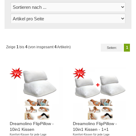
1
4
4
Zeige
bis
(von insgesamt
Artikeln)
1
Seiten:
Dreamolino FlipPillow -
Dreamolino FlipPillow -
10in1 Kissen
10in1 Kissen - 1+1
Komfort-Kissen für jede Lage
Komfort-Kissen für jede Lage