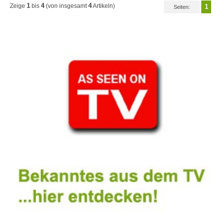
1
4
4
Zeige
bis
(von insgesamt
Artikeln)
1
Seiten: